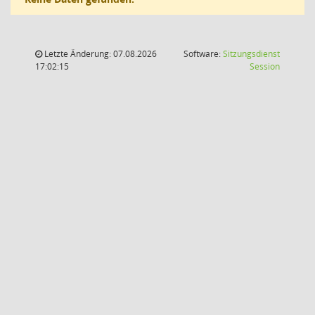
Letzte Änderung: 07.08.2026
Software:
Sitzungsdienst
(Wird in
17:02:15
Session