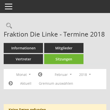
Toggle navigation
Rechercheauswahl
Fraktion Die Linke - Termine 2018
Informationen
Mitglieder
Vertreter
Sitzungen
Monat
Februar
2018
Aktuell
Gremium auswählen
Keine Daten gefunden.