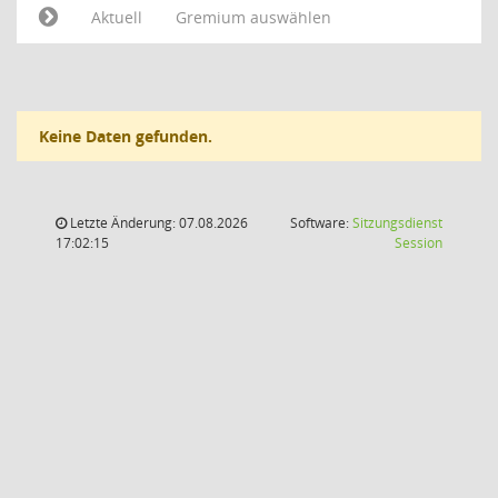
Aktuell
Gremium auswählen
Keine Daten gefunden.
Letzte Änderung: 07.08.2026
Software:
Sitzungsdienst
(Wird in
17:02:15
Session