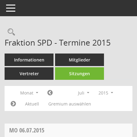
Toggle navigation
Rechercheauswahl
Fraktion SPD - Termine 2015
Informationen
Mitglieder
Vertreter
Sitzungen
Monat
Juli
2015
Aktuell
Gremium auswählen
MO
06.07.2015