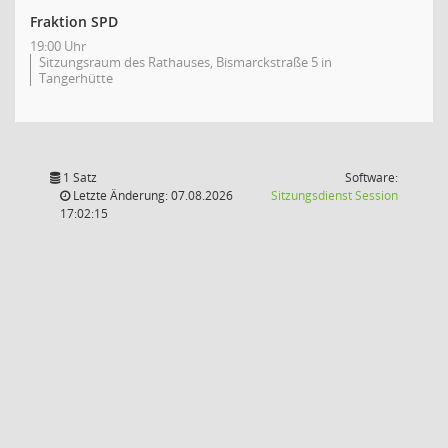
Fraktion SPD
19:00 Uhr
Sitzungsraum des Rathauses, Bismarckstraße 5 in
Tangerhütte
1 Satz
Software:
(Wird in
Letzte Änderung: 07.08.2026
Sitzungsdienst
Session
17:02:15