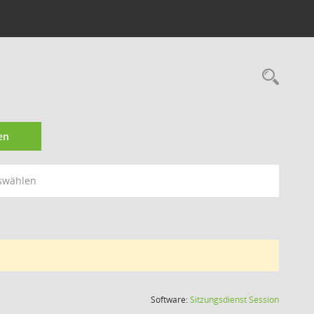
Rec
en
swählen
(Wird in
Software:
Sitzungsdienst
Session