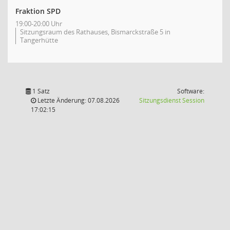
Fraktion SPD
19:00-20:00 Uhr
Sitzungsraum des Rathauses, Bismarckstraße 5 in
Tangerhütte
1 Satz
Software:
(Wird in
Letzte Änderung: 07.08.2026
Sitzungsdienst
Session
17:02:15