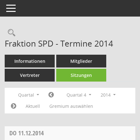
Toggle navigation
Rechercheauswahl
Fraktion SPD - Termine 2014
Informationen
Mitglieder
Vertreter
Sitzungen
Quartal
Quartal 4
2014
Aktuell
Gremium auswählen
DO
11.12.2014