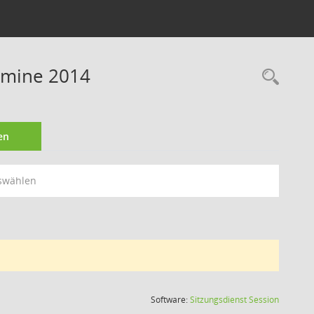
rmine 2014
Rec
en
swählen
(Wird in
Software:
Sitzungsdienst
Session