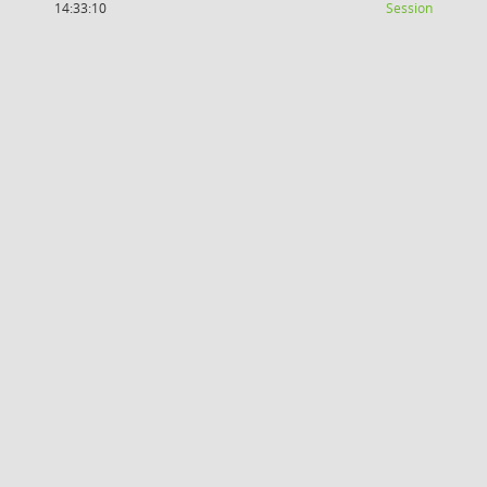
(Wird in
14:33:10
Session