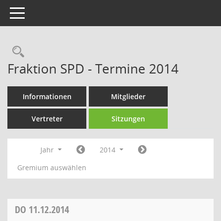
Toggle navigation
Rechercheauswahl
Fraktion SPD - Termine 2014
Informationen
Mitglieder
Vertreter
Sitzungen
Jahr
2014
Gremium auswählen
DO
11.12.2014