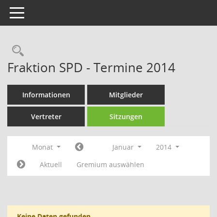
Toggle navigation
Rechercheauswahl
Fraktion SPD - Termine 2014
Informationen
Mitglieder
Vertreter
Sitzungen
Monat
Januar
2014
Aktuell
Gremium auswählen
Keine Daten gefunden.