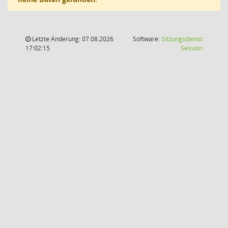
Letzte Änderung: 07.08.2026
Software:
Sitzungsdienst
(Wird in
17:02:15
Session