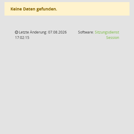
Keine Daten gefunden.
Letzte Änderung: 07.08.2026
Software:
Sitzungsdienst
(Wird in
17:02:15
Session