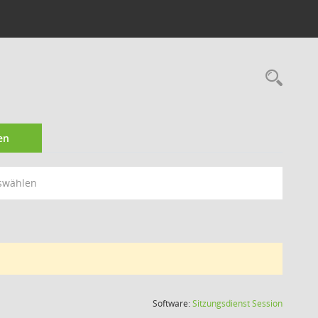
Rec
en
swählen
(Wird in
Software:
Sitzungsdienst
Session