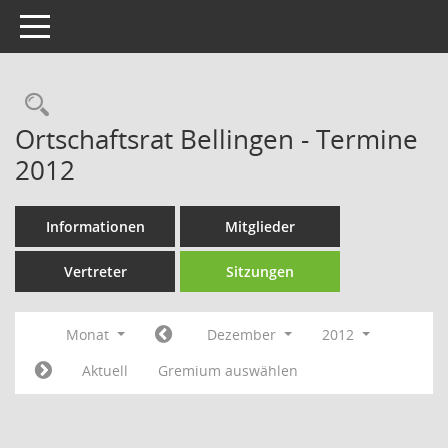
Toggle navigation
Rechercheauswahl
Ortschaftsrat Bellingen - Termine
2012
Informationen
Mitglieder
Vertreter
Sitzungen
Monat
Dezember
2012
Aktuell
Gremium auswählen