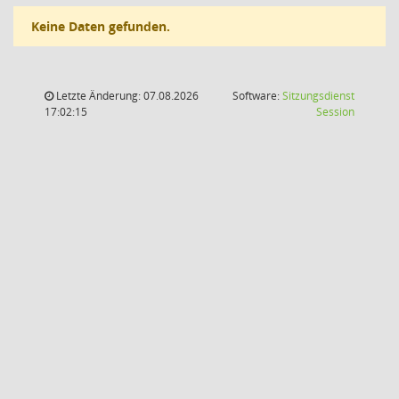
Keine Daten gefunden.
Letzte Änderung: 07.08.2026
Software:
Sitzungsdienst
(Wird in
17:02:15
Session