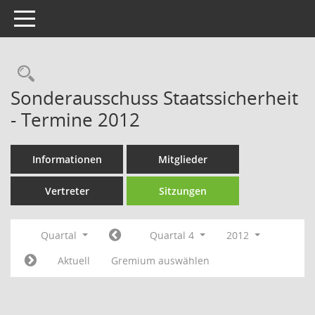
Toggle navigation
Rechercheauswahl
Sonderausschuss Staatssicherheit
- Termine 2012
Informationen
Mitglieder
Vertreter
Sitzungen
Quartal
Quartal 4
2012
Aktuell
Gremium auswählen