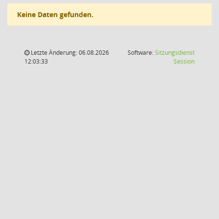
Keine Daten gefunden.
Letzte Änderung: 06.08.2026
Software:
Sitzungsdienst
(Wird in
12:03:33
Session