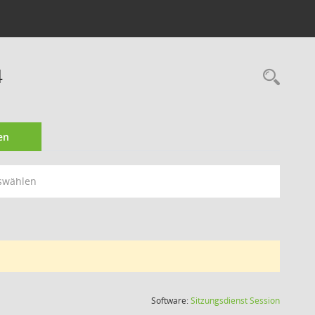
4
Rec
en
swählen
(Wird in
Software:
Sitzungsdienst
Session