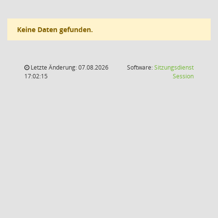
Keine Daten gefunden.
Letzte Änderung: 07.08.2026
Software:
Sitzungsdienst
(Wird in
17:02:15
Session