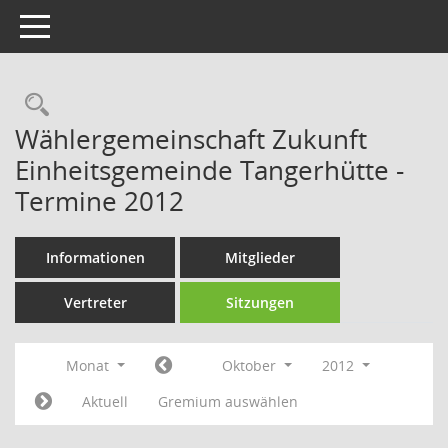
Toggle navigation
Rechercheauswahl
Wählergemeinschaft Zukunft
Einheitsgemeinde Tangerhütte -
Termine 2012
Informationen
Mitglieder
Vertreter
Sitzungen
Monat
Oktober
2012
Aktuell
Gremium auswählen