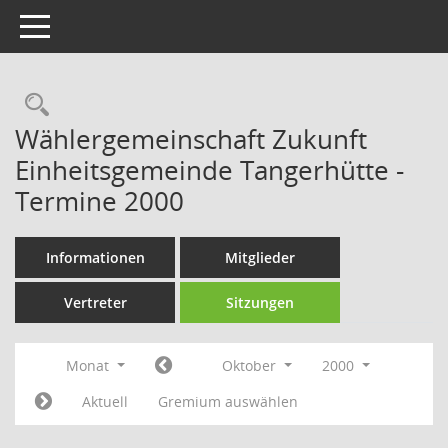
Toggle navigation
Rechercheauswahl
Wählergemeinschaft Zukunft
Einheitsgemeinde Tangerhütte -
Termine 2000
Informationen
Mitglieder
Vertreter
Sitzungen
Monat
Oktober
2000
Aktuell
Gremium auswählen