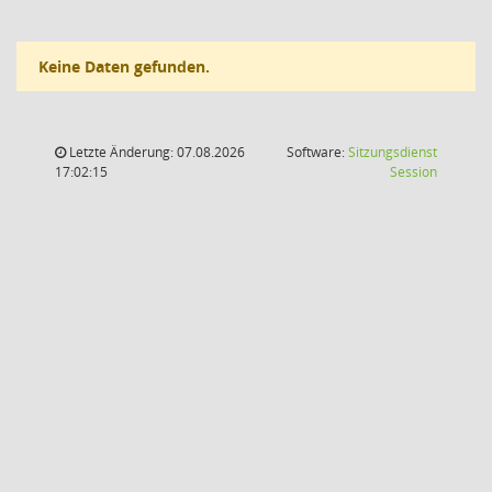
Keine Daten gefunden.
Letzte Änderung: 07.08.2026
Software:
Sitzungsdienst
(Wird in
17:02:15
Session