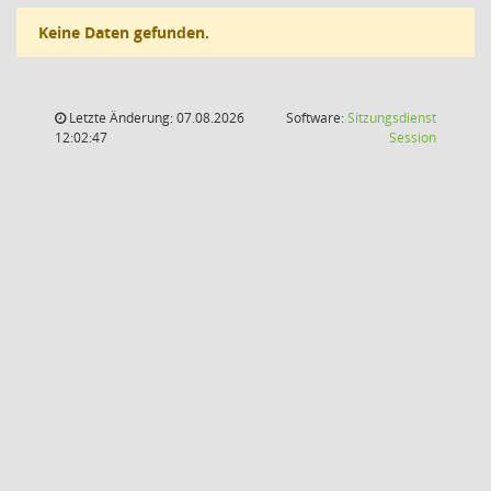
Keine Daten gefunden.
Letzte Änderung: 07.08.2026
Software:
Sitzungsdienst
(Wird in
12:02:47
Session