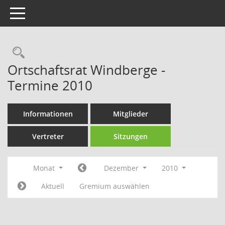
Toggle navigation
Rechercheauswahl
Ortschaftsrat Windberge -
Termine 2010
Informationen
Mitglieder
Vertreter
Sitzungen
Monat
Dezember
2010
Aktuell
Gremium auswählen