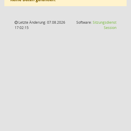
Letzte Änderung: 07.08.2026
Software:
Sitzungsdienst
(Wird in
17:02:15
Session