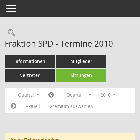
Toggle navigation
Rechercheauswahl
Fraktion SPD - Termine 2010
Informationen
Mitglieder
Vertreter
Sitzungen
Quartal
Quartal 1
2010
Aktuell
Gremium auswählen
Keine Daten gefunden.