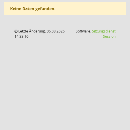
Keine Daten gefunden.
Letzte Änderung: 06.08.2026
Software:
Sitzungsdienst
(Wird in
14:33:10
Session