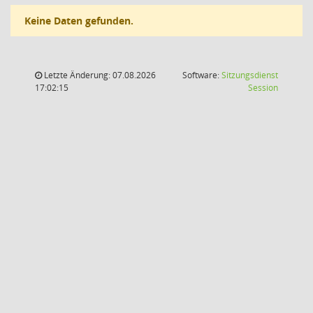
Keine Daten gefunden.
Letzte Änderung: 07.08.2026
Software:
Sitzungsdienst
(Wird in
17:02:15
Session