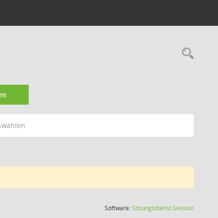
Rec
en
swählen
(Wird in
Software:
Sitzungsdienst
Session