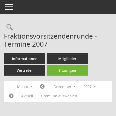
Toggle navigation
Rechercheauswahl
Fraktionsvorsitzendenrunde -
Termine 2007
Informationen
Mitglieder
Vertreter
Sitzungen
Monat
Dezember
2007
Aktuell
Gremium auswählen