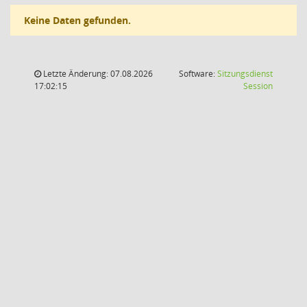
Keine Daten gefunden.
Letzte Änderung: 07.08.2026
Software:
Sitzungsdienst
(Wird in
17:02:15
Session