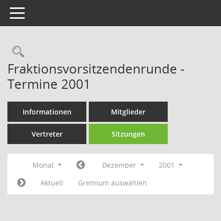
Toggle navigation
Rechercheauswahl
Fraktionsvorsitzendenrunde -
Termine 2001
Informationen
Mitglieder
Vertreter
Sitzungen
Monat
Dezember
2001
Aktuell
Gremium auswählen