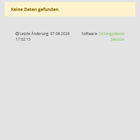
Keine Daten gefunden.
Letzte Änderung: 07.08.2026
Software:
Sitzungsdienst
(Wird in
17:02:15
Session