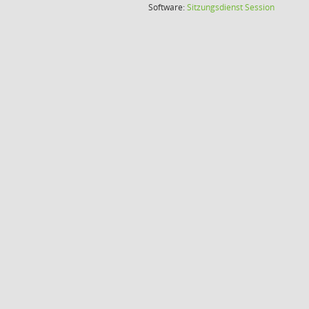
(Wird in
Software:
Sitzungsdienst
Session