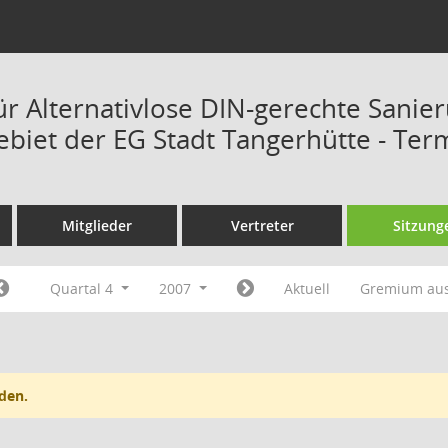
ür Alternativlose DIN-gerechte Sanie
ebiet der EG Stadt Tangerhütte - Ter
Mitglieder
Vertreter
Sitzung
Quartal 4
2007
Aktuell
Gremium au
den.