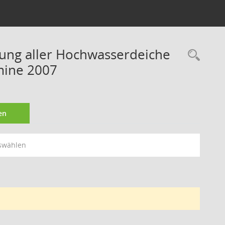
rung aller Hochwasserdeiche
Rec
mine 2007
en
swählen