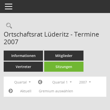
Toggle navigation
Rechercheauswahl
Ortschaftsrat Lüderitz - Termine
2007
Informationen
Mitglieder
Vertreter
Sitzungen
Quartal
Quartal 1
2007
Aktuell
Gremium auswählen