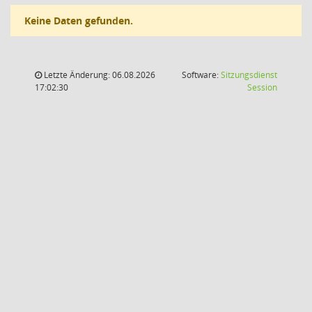
Keine Daten gefunden.
Letzte Änderung: 06.08.2026
Software:
Sitzungsdienst
(Wird in
17:02:30
Session