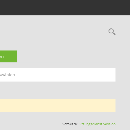
Rec
en
swählen
(Wird in
Software:
Sitzungsdienst
Session