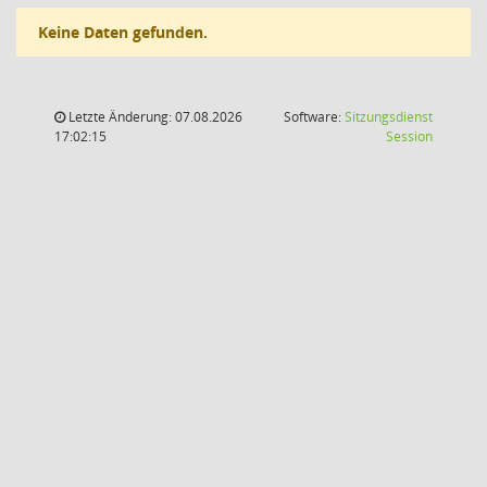
Keine Daten gefunden.
Letzte Änderung: 07.08.2026
Software:
Sitzungsdienst
(Wird in
17:02:15
Session