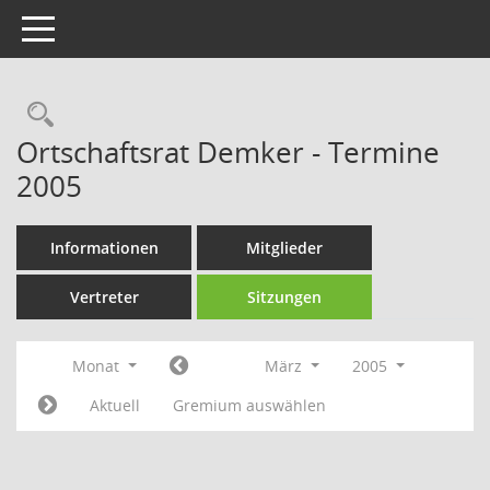
Toggle navigation
Rechercheauswahl
Ortschaftsrat Demker - Termine
2005
Informationen
Mitglieder
Vertreter
Sitzungen
Monat
März
2005
Aktuell
Gremium auswählen