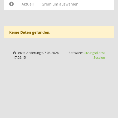
Aktuell
Gremium auswählen
Keine Daten gefunden.
Letzte Änderung: 07.08.2026
Software:
Sitzungsdienst
(Wird in
17:02:15
Session