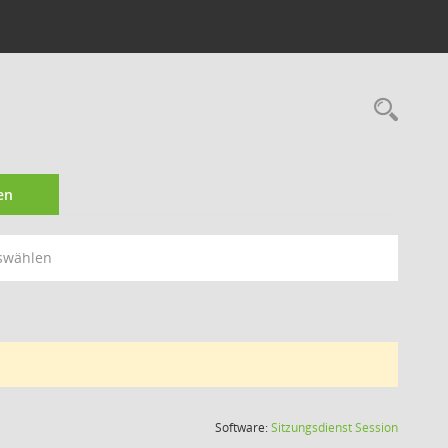
Rec
en
swählen
(Wird in
Software:
Sitzungsdienst
Session