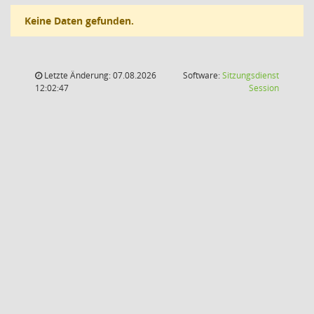
Keine Daten gefunden.
Letzte Änderung: 07.08.2026
Software:
Sitzungsdienst
(Wird in
12:02:47
Session