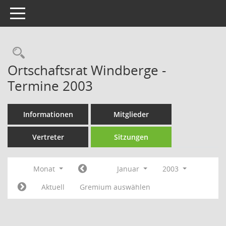
Toggle navigation
Rechercheauswahl
Ortschaftsrat Windberge -
Termine 2003
Informationen
Mitglieder
Vertreter
Sitzungen
Monat
Januar
2003
Aktuell
Gremium auswählen