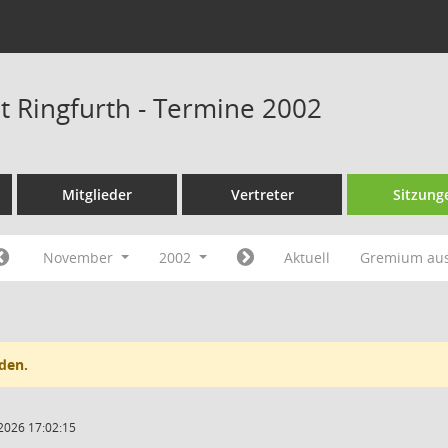
at Ringfurth - Termine 2002
Mitglieder
Vertreter
Sitzung
November
2002
Aktuell
Gremium au
den.
2026 17:02:15