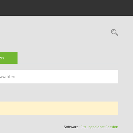
Rec
en
swählen
(Wird in
Software:
Sitzungsdienst
Session