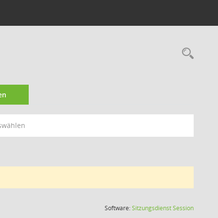
Rec
en
swählen
(Wird in
Software:
Sitzungsdienst
Session