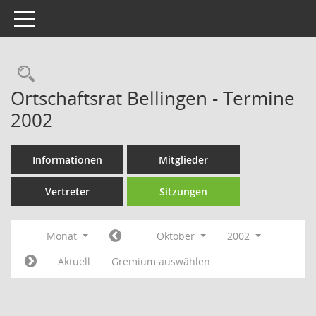
Toggle navigation
Rechercheauswahl
Ortschaftsrat Bellingen - Termine
2002
Informationen
Mitglieder
Vertreter
Sitzungen
Monat
Oktober
2002
Aktuell
Gremium auswählen