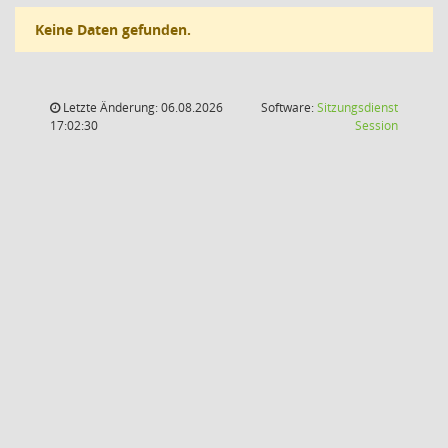
Keine Daten gefunden.
Letzte Änderung: 06.08.2026
Software:
Sitzungsdienst
(Wird in
17:02:30
Session