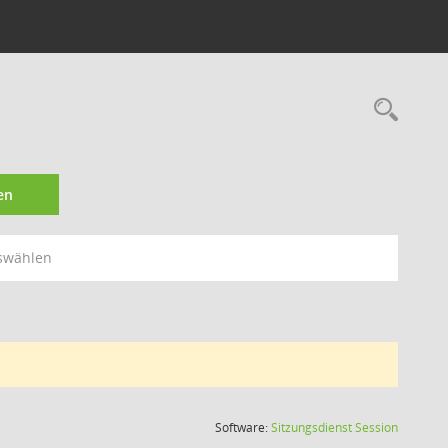
Rec
en
swählen
(Wird in
Software:
Sitzungsdienst
Session