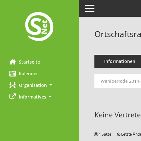
Toggle navigation
Ortschaftsr
Informationen
Startseite
Kalender
Wahlperiode 2014
Organisation
Informatives
Keine Vertret
4 Sätze
Letzte Ände