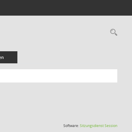
Rec
en
(Wird in
Software:
Sitzungsdienst
Session