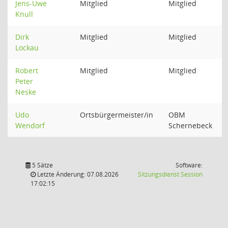
Jens-Uwe
Mitglied
Mitglied
Knull
Dirk
Mitglied
Mitglied
Lockau
Robert
Mitglied
Mitglied
Peter
Neske
Udo
Ortsbürgermeister/in
OBM
Wendorf
Schernebeck
5 Sätze
Software:
(Wird in
Letzte Änderung: 07.08.2026
Sitzungsdienst
Session
17:02:15