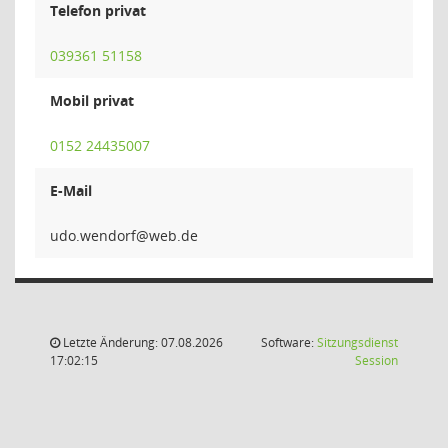
Telefon privat
039361 51158
Mobil privat
0152 24435007
E-Mail
frodn
Letzte Änderung: 07.08.2026
Software:
Sitzungsdienst
(Wird in
17:02:15
Session