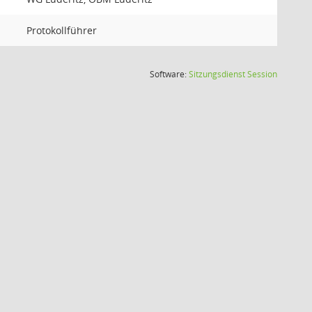
Protokollführer
(Wird in
Software:
Sitzungsdienst
Session