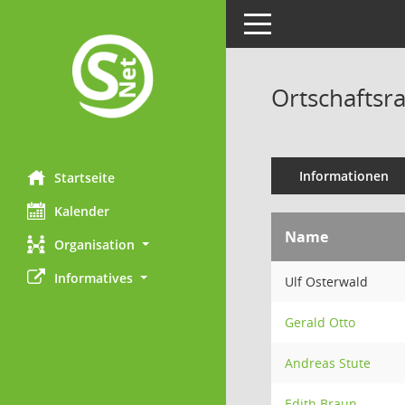
Toggle navigation
Ortschaftsra
Informationen
Startseite
Kalender
Name
Organisation
Informatives
Ulf Osterwald
Gerald Otto
Andreas Stute
Edith Braun