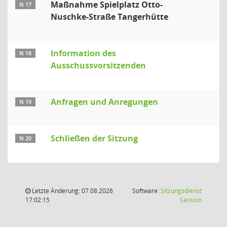
Maßnahme Spielplatz Otto-
N 17
Nuschke-Straße Tangerhütte
Information des
N 18
Ausschussvorsitzenden
Anfragen und Anregungen
N 19
Schließen der Sitzung
N 20
Letzte Änderung: 07.08.2026
Software:
Sitzungsdienst
(Wird in
17:02:15
Session