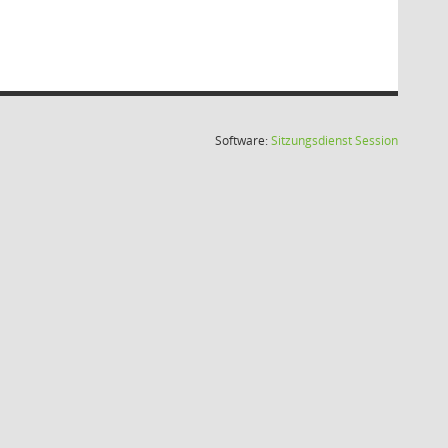
(Wird in
Software:
Sitzungsdienst
Session