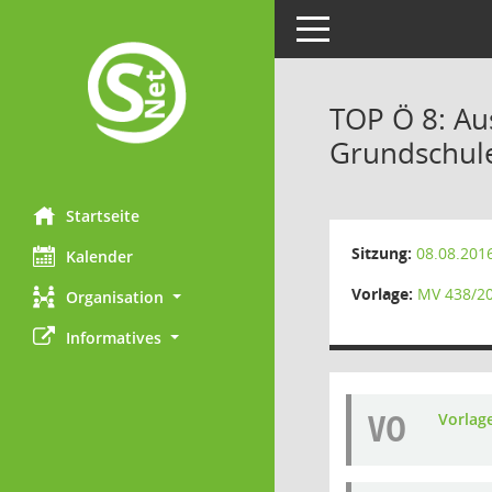
Toggle navigation
TOP Ö 8: Au
Grundschule
Startseite
Sitzung:
08.08.201
Kalender
Vorlage:
MV 438/2
Organisation
Informatives
VO
Vorlag