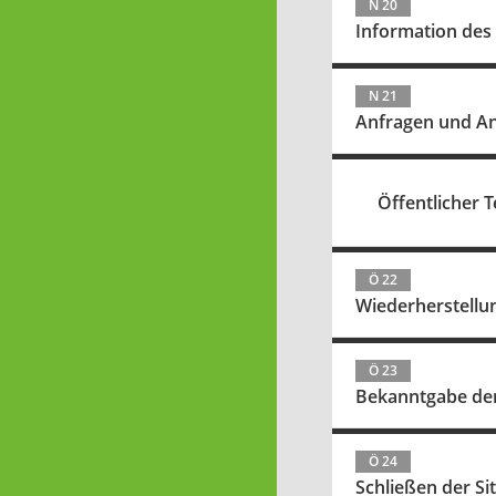
N 20
Information des
N 21
Anfragen und A
Öffentlicher Te
Ö 22
Wiederherstellun
Ö 23
Bekanntgabe der 
Ö 24
Schließen der Si