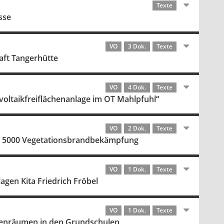
Texte
sse
VO
3 Dok.
Texte
aft Tangerhütte
VO
4 Dok.
Texte
ltaikfreiflächenanlage im OT Mahlpfuhl“
VO
2 Dok.
Texte
LF 5000 Vegetationsbrandbekämpfung
VO
1 Dok.
Texte
gen Kita Friedrich Fröbel
VO
1 Dok.
Texte
ssenräumen in den Grundschulen