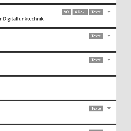
VO
4 Dok.
Texte
 Digitalfunktechnik
Texte
Texte
Texte