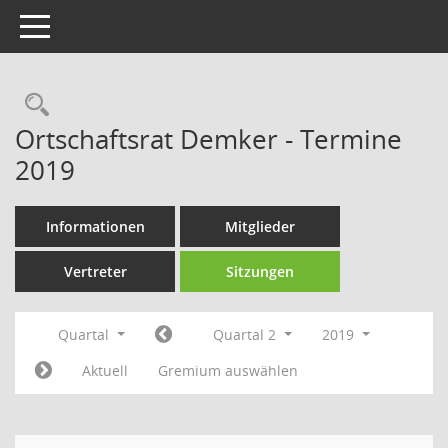
Toggle navigation
Rechercheauswahl
Ortschaftsrat Demker - Termine
2019
Informationen
Mitglieder
Vertreter
Sitzungen
Quartal
Quartal 2
2019
Aktuell
Gremium auswählen