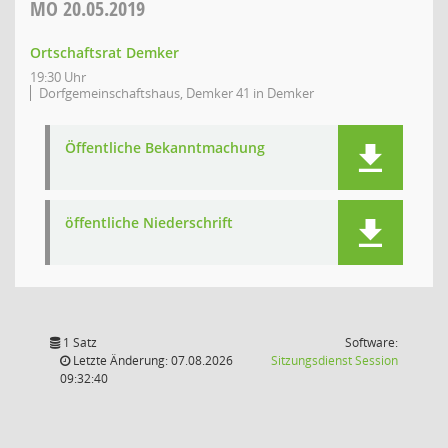
MO
20.05.2019
Ortschaftsrat Demker
19:30 Uhr
Dorfgemeinschaftshaus, Demker 41 in Demker
Öffentliche Bekanntmachung
öffentliche Niederschrift
1 Satz
Software:
(Wird in
Letzte Änderung: 07.08.2026
Sitzungsdienst
Session
09:32:40