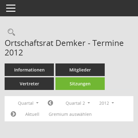
Toggle navigation
Rechercheauswahl
Ortschaftsrat Demker - Termine
2012
Informationen
Mitglieder
Vertreter
Sitzungen
Quartal
Quartal 2
2012
Aktuell
Gremium auswählen