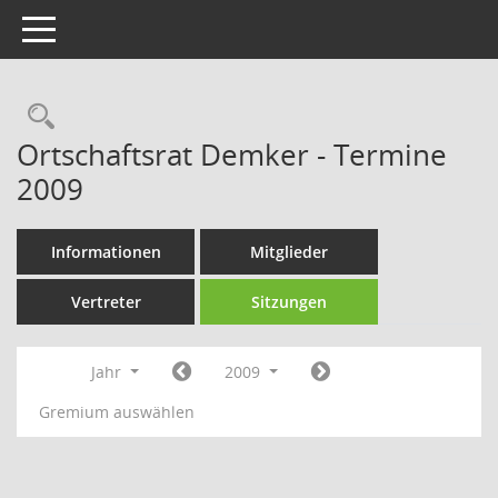
Toggle navigation
Rechercheauswahl
Ortschaftsrat Demker - Termine
2009
Informationen
Mitglieder
Vertreter
Sitzungen
Jahr
2009
Gremium auswählen