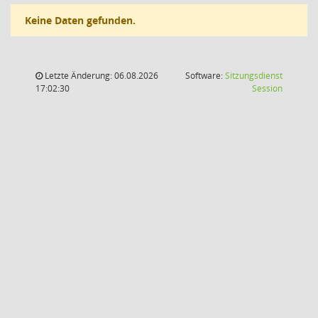
Keine Daten gefunden.
Letzte Änderung: 06.08.2026
Software:
Sitzungsdienst
(Wird in
17:02:30
Session