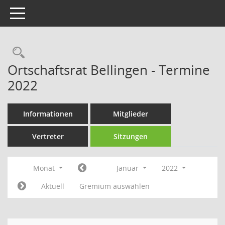
Toggle navigation
Rechercheauswahl
Ortschaftsrat Bellingen - Termine
2022
Informationen
Mitglieder
Vertreter
Sitzungen
Monat
Januar
2022
Aktuell
Gremium auswählen