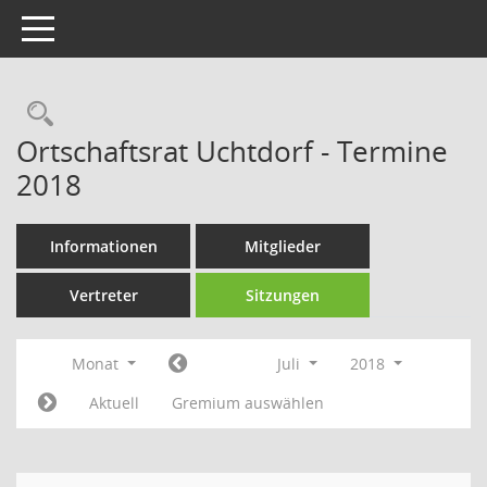
Toggle navigation
Rechercheauswahl
Ortschaftsrat Uchtdorf - Termine
2018
Informationen
Mitglieder
Vertreter
Sitzungen
Monat
Juli
2018
Aktuell
Gremium auswählen