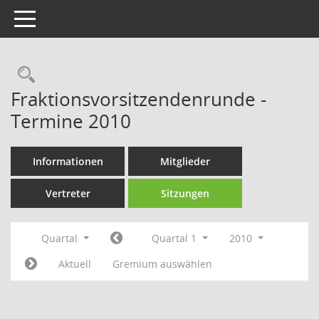
Toggle navigation
Rechercheauswahl
Fraktionsvorsitzendenrunde -
Termine 2010
Informationen
Mitglieder
Vertreter
Sitzungen
Quartal
Quartal 1
2010
Aktuell
Gremium auswählen