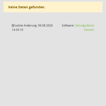
Keine Daten gefunden.
Letzte Änderung: 06.08.2026
Software:
Sitzungsdienst
(Wird in
14:33:10
Session