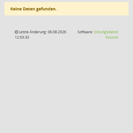
Keine Daten gefunden.
Letzte Änderung: 06.08.2026
Software:
Sitzungsdienst
(Wird in
12:03:33
Session