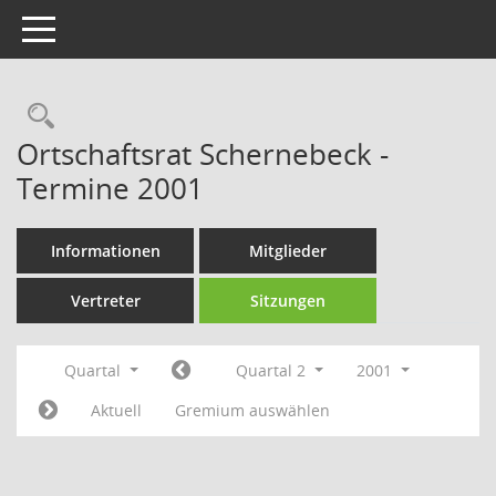
Toggle navigation
Rechercheauswahl
Ortschaftsrat Schernebeck -
Termine 2001
Informationen
Mitglieder
Vertreter
Sitzungen
Quartal
Quartal 2
2001
Aktuell
Gremium auswählen