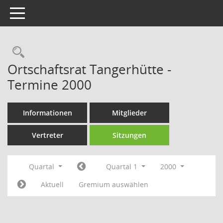
Toggle navigation
Rechercheauswahl
Ortschaftsrat Tangerhütte -
Termine 2000
Informationen
Mitglieder
Vertreter
Sitzungen
Quartal
Quartal 1
2000
Aktuell
Gremium auswählen