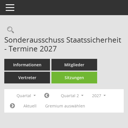
Toggle navigation
Rechercheauswahl
Sonderausschuss Staatssicherheit
- Termine 2027
Informationen
Mitglieder
Vertreter
Sitzungen
Quartal
Quartal 2
2027
Aktuell
Gremium auswählen